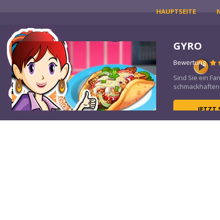
HAUPTSEITE
GYRO
Bewertung
Sind Sie ein Fa
schmackhaften 
JETZT 