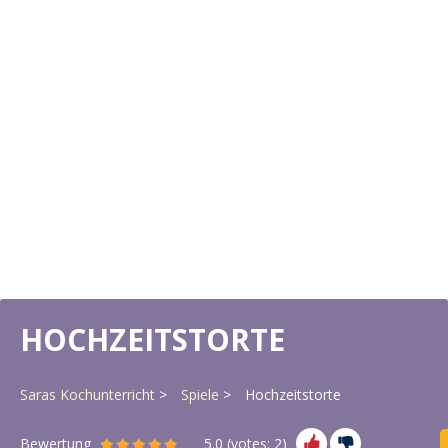
HOCHZEITSTORTE
Saras Kochunterricht
Spiele
Hochzeitstorte
Bewertung
5.0
(votes:
2
)