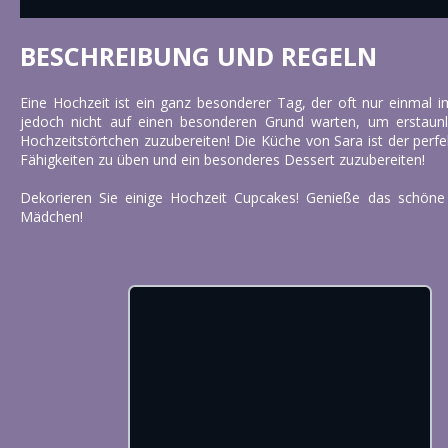
BESCHREIBUNG UND REGELN
Eine Hochzeit ist ein ganz besonderer Tag, der oft nur einmal 
jedoch nicht auf einen besonderen Grund warten, um erstaun
Hochzeitstörtchen zuzubereiten! Die Küche von Sara ist der perfe
Fähigkeiten zu üben und ein besonderes Dessert zuzubereiten!
Dekorieren Sie einige Hochzeit Cupcakes! Genieße das schöne 
Mädchen!