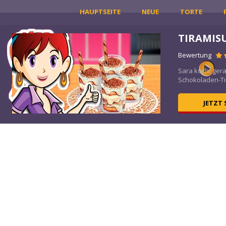
HAUPTSEITE
NEUE
TORTE
TIRAMIS
Bewertung
Sara kocht ger
Schokoladen-Tir
JETZT 